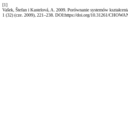
[1]
Vašek, Štefan i Kastelová, A. 2009. Porównanie systemów kształcen
1 (32) (cze. 2009), 221–238. DOI:https://doi.org/10.31261/CHOW