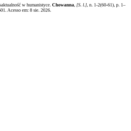
saktualność w humanistyce.
Chowanna
,
[S. l.]
, n. 1-2(60-61), p. 1–
1. Acesso em: 8 sie. 2026.