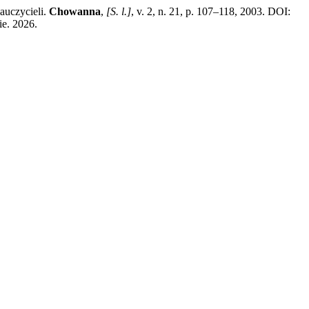
auczycieli.
Chowanna
,
[S. l.]
, v. 2, n. 21, p. 107–118, 2003. DOI:
e. 2026.