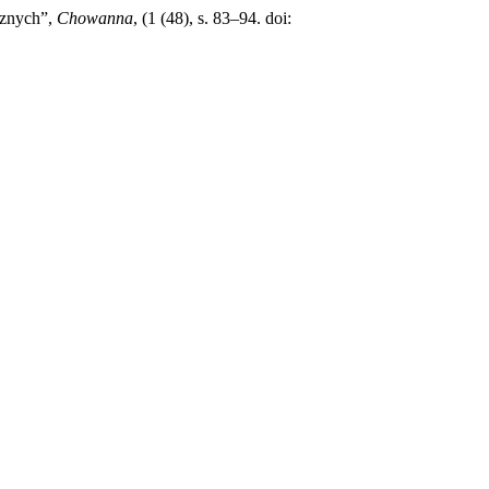
cznych”,
Chowanna
, (1 (48), s. 83–94. doi: