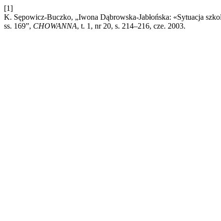
[1]
K. Sępowicz-Buczko, „Iwona Dąbrowska-Jabłońska: «Sytuacja szkol
ss. 169”,
CHOWANNA
, t. 1, nr 20, s. 214–216, cze. 2003.