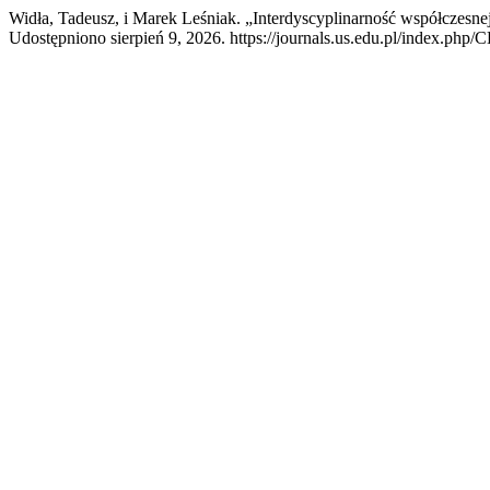
Widła, Tadeusz, i Marek Leśniak. „Interdyscyplinarność współczes
Udostępniono sierpień 9, 2026. https://journals.us.edu.pl/index.p