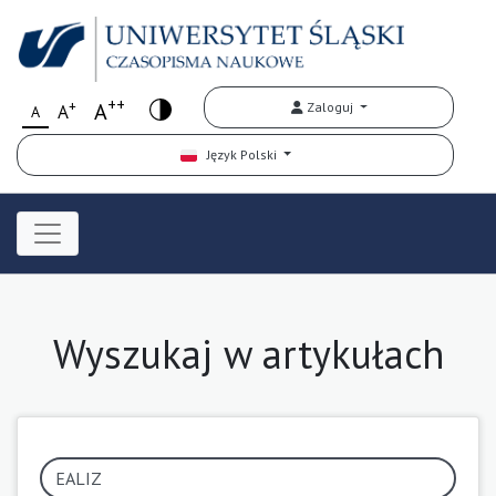
++
+
A
Zaloguj
A
A
Język Polski
Wyszukaj w artykułach