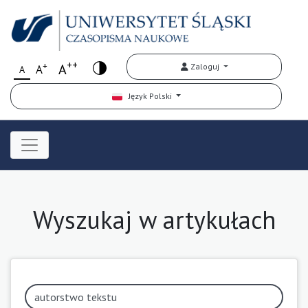
++
+
A
Zaloguj
A
A
Język Polski
Wyszukaj w artykułach