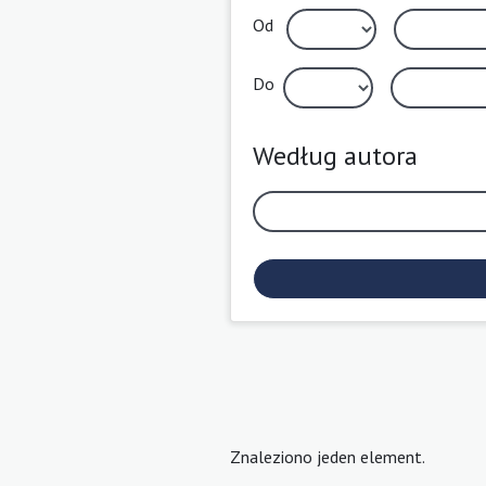
Od
Do
Według autora
Znaleziono jeden element.