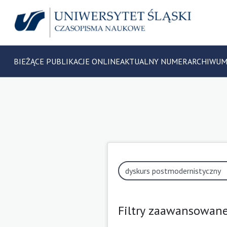
BIEŻĄCE PUBLIKACJE ONLINE
AKTUALNY NUMER
ARCHIWU
Filtry zaawansowan