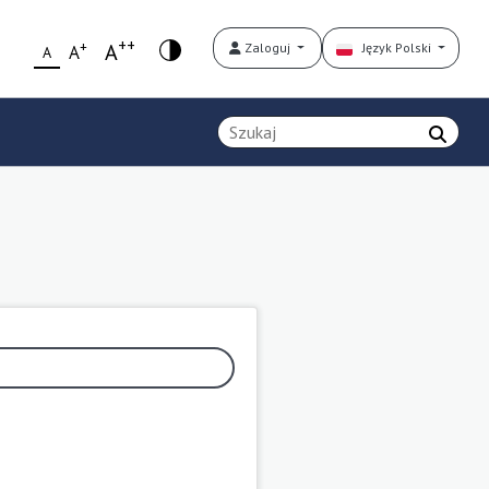
++
+
A
Zaloguj
Język Polski
A
A