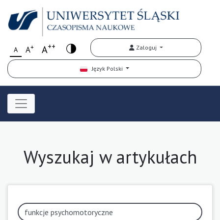
++
+
A
Zaloguj
A
A
Język Polski
Wyszukaj w artykułach