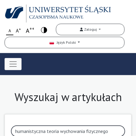
++
+
A
Zaloguj
A
A
Język Polski
Wyszukaj w artykułach