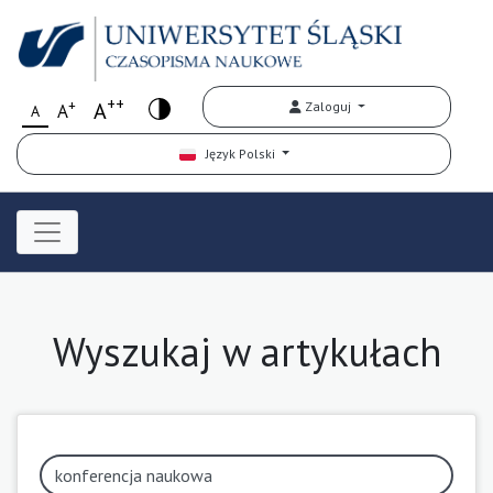
++
+
A
Zaloguj
A
A
Język Polski
Wyszukaj w artykułach