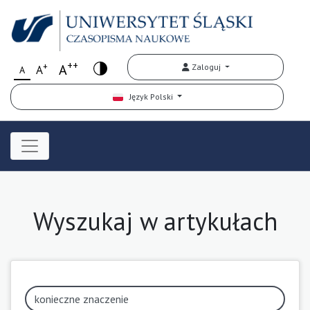
++
+
A
Zaloguj
A
A
Język Polski
Wyszukaj w artykułach