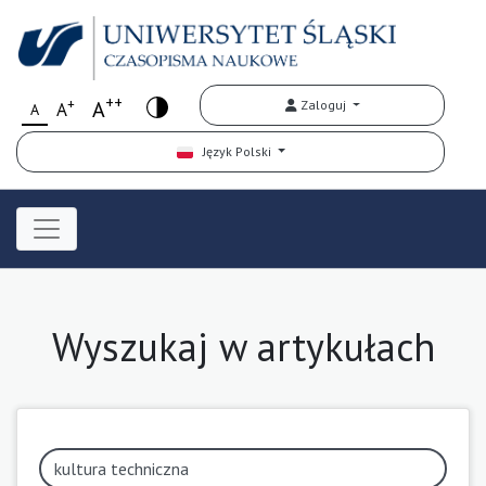
++
+
A
Zaloguj
A
A
Język Polski
Wyszukaj w artykułach