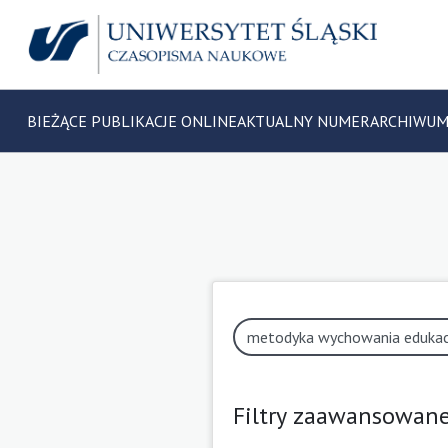
BIEŻĄCE PUBLIKACJE ONLINE
AKTUALNY NUMER
ARCHIWU
Filtry zaawansowan