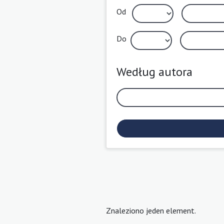
Od
Do
Według autora
Znaleziono jeden element.