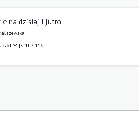
e na dzisiaj i jutro
Kaliszewska
strakt
| s. 107-119