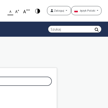
++
+
A
Zaloguj
Język Polski
A
A