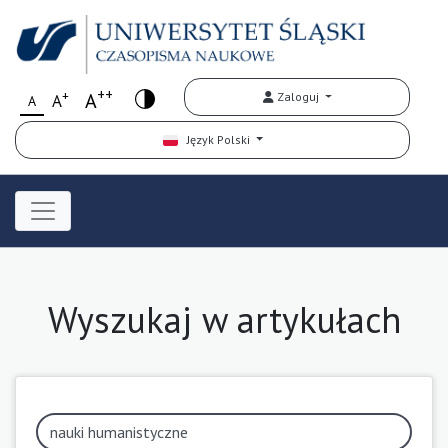
++
+
A
Zaloguj
A
A
Język Polski
Wyszukaj w artykułach