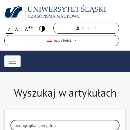
++
+
A
Zaloguj
A
A
Język Polski
Wyszukaj w artykułach