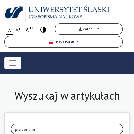
++
+
A
Zaloguj
A
A
Język Polski
Wyszukaj w artykułach