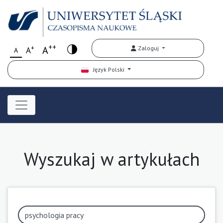
++
+
A
Zaloguj
A
A
Język Polski
Wyszukaj w artykułach