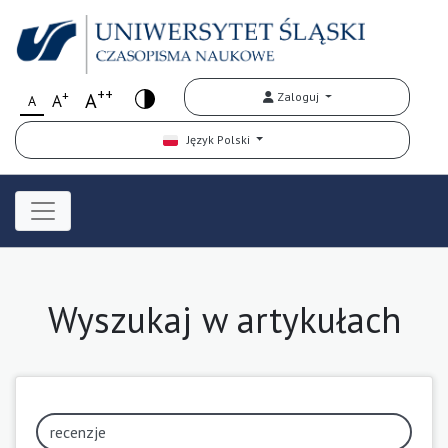
++
+
A
Zaloguj
A
A
Język Polski
Wyszukaj w artykułach