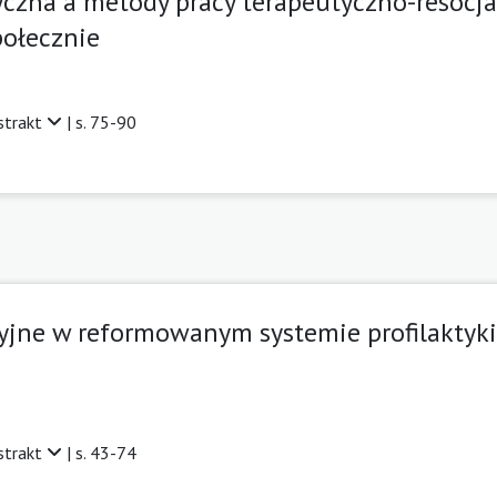
yczna a metody pracy terapeutyczno-resocja
ołecznie
strakt
| s. 75-90
yjne w reformowanym systemie profilaktyki,
e
strakt
| s. 43-74