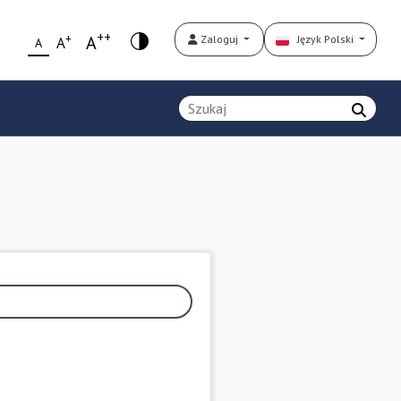
++
+
A
Zaloguj
Język Polski
A
A