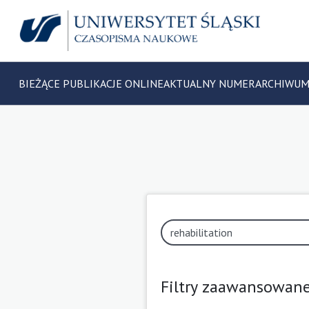
BIEŻĄCE PUBLIKACJE ONLINE
AKTUALNY NUMER
ARCHIWU
Filtry zaawansowan