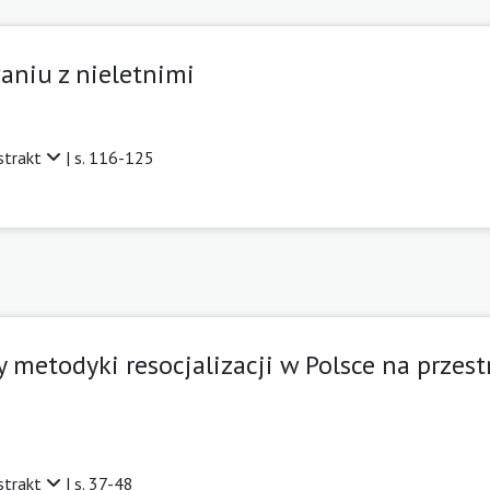
aniu z nieletnimi
strakt
| s. 116-125
 metodyki resocjalizacji w Polsce na przes
strakt
| s. 37-48