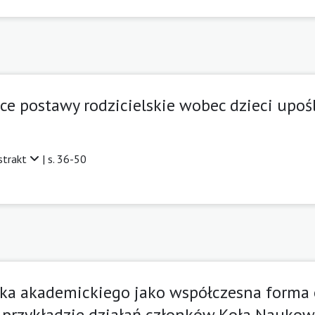
ce postawy rodzicielskie wobec dzieci up
strakt
| s. 36-50
ska akademickiego jako współczesna forma
 przykładzie działań członków Koła Naukowe