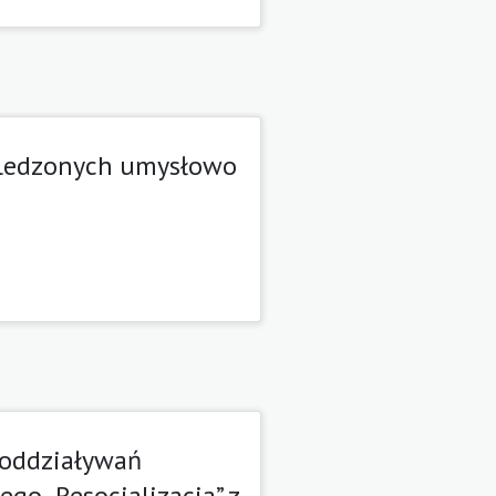
ośledzonych umysłowo
 oddziaływań
go „Resocjalizacja” z