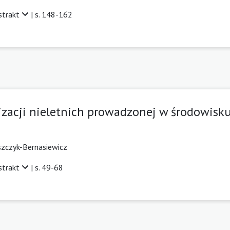
strakt
| s. 148-162
izacji nieletnich prowadzonej w środowis
zczyk-Bernasiewicz
strakt
| s. 49-68