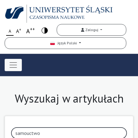
++
+
A
Zaloguj
A
A
Język Polski
Wyszukaj w artykułach