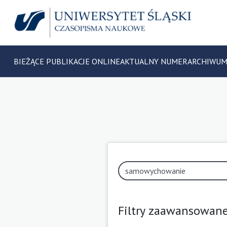
BIEŻĄCE PUBLIKACJE ONLINE
AKTUALNY NUMER
ARCHIWU
Filtry zaawansowan