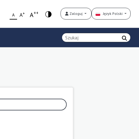
++
+
A
Zaloguj
Język Polski
A
A