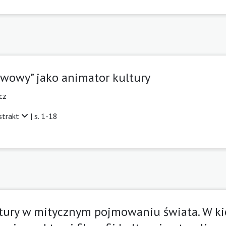
owy” jako animator kultury
cz
strakt
| s. 1-18
ultury w mitycznym pojmowaniu świata. W k