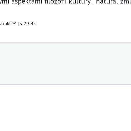
mi aspektami filozofii kultury i naturalizm
strakt
| s. 29-45