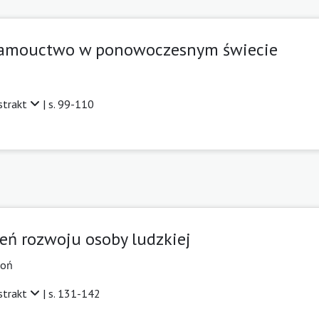
amouctwo w ponowoczesnym świecie
strakt
| s. 99-110
zeń rozwoju osoby ludzkiej
coń
strakt
| s. 131-142