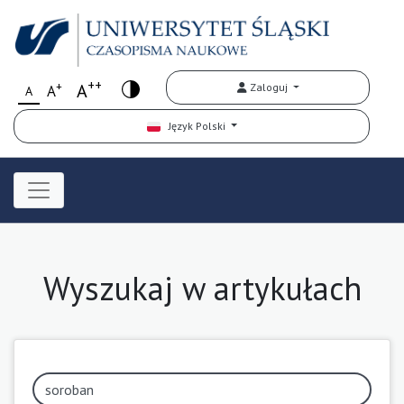
++
+
A
Zaloguj
A
A
Język Polski
Wyszukaj w artykułach