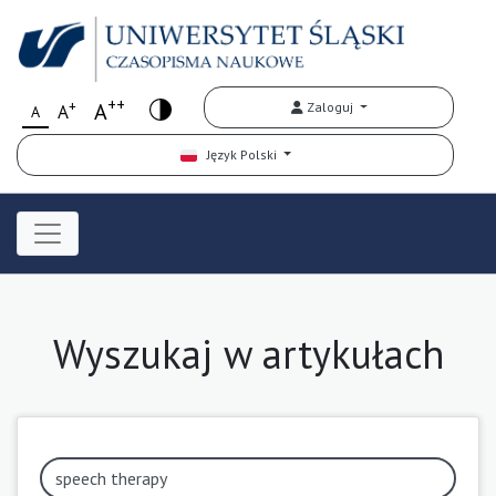
++
+
A
Zaloguj
A
A
Język Polski
Wyszukaj w artykułach