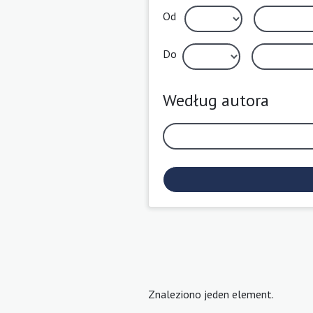
Od
Do
Według autora
Znaleziono jeden element.