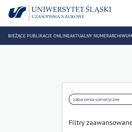
BIEŻĄCE PUBLIKACJE ONLINE
AKTUALNY NUMER
ARCHIWU
Filtry zaawansowan