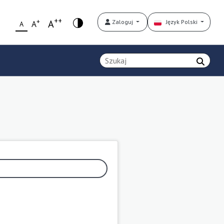
++
+
A
Zaloguj
Język Polski
A
A