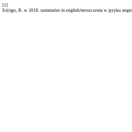
[1]
Er(r)go, R. w 2018. summaries in english/streszczenia w języku angi