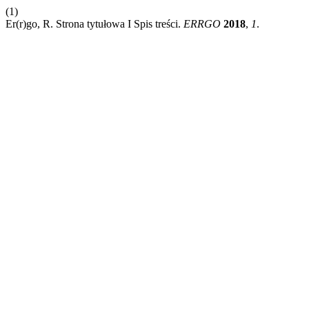
(1)
Er(r)go, R. Strona tytułowa I Spis treści.
ERRGO
2018
,
1
.