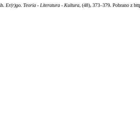
sh.
Er(r)go. Teoria - Literatura - Kultura
, (48), 373–379. Pobrano z ht