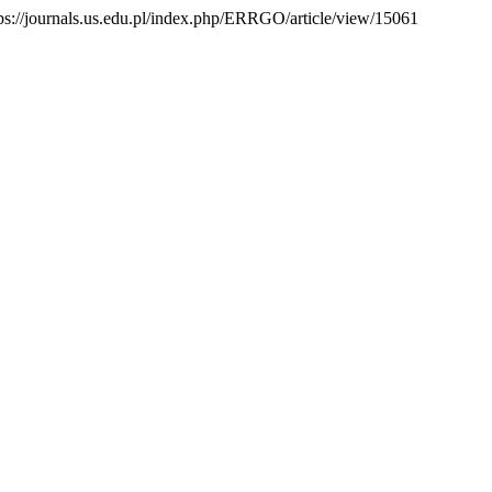
tps://journals.us.edu.pl/index.php/ERRGO/article/view/15061