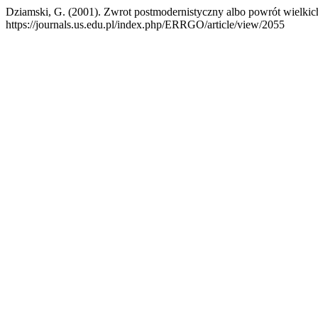
Dziamski, G. (2001). Zwrot postmodernistyczny albo powrót wielkic
https://journals.us.edu.pl/index.php/ERRGO/article/view/2055