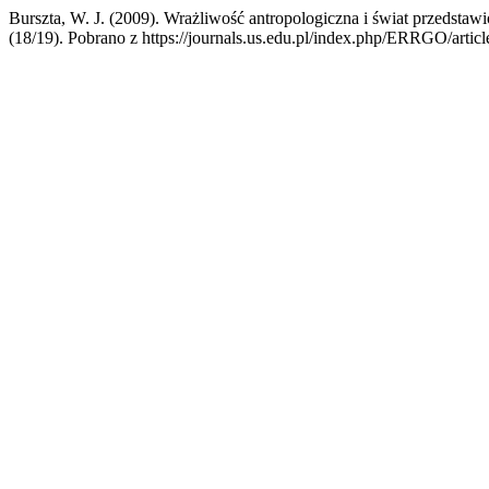
Burszta, W. J. (2009). Wrażliwość antropologiczna i świat przedstawio
(18/19). Pobrano z https://journals.us.edu.pl/index.php/ERRGO/artic