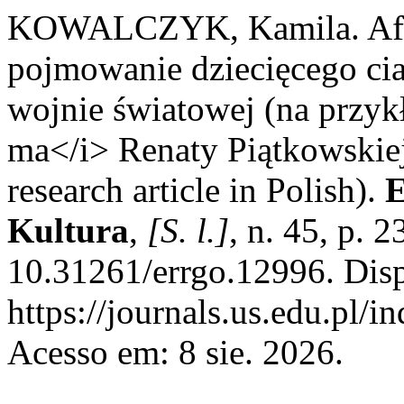
KOWALCZYK, Kamila. Afe
pojmowanie dziecięcego ciał
wojnie światowej (na przykł
ma</i> Renaty Piątkowskiej
research article in Polish).
E
Kultura
,
[S. l.]
, n. 45, p. 
10.31261/errgo.12996. Dis
https://journals.us.edu.pl
Acesso em: 8 sie. 2026.