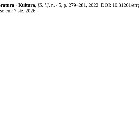
eratura - Kultura
,
[S. l.]
, n. 45, p. 279–281, 2022. DOI: 10.31261/er
so em: 7 sie. 2026.