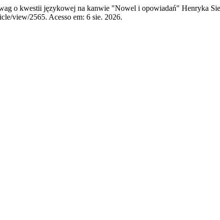
 uwag o kwestii językowej na kanwie "Nowel i opowiadań" Henryka Si
icle/view/2565. Acesso em: 6 sie. 2026.