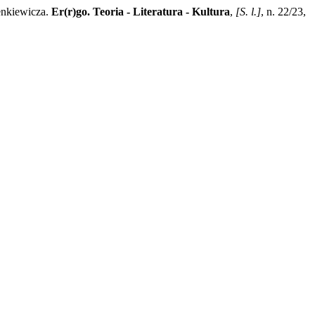
enkiewicza.
Er(r)go. Teoria - Literatura - Kultura
,
[S. l.]
, n. 22/23,