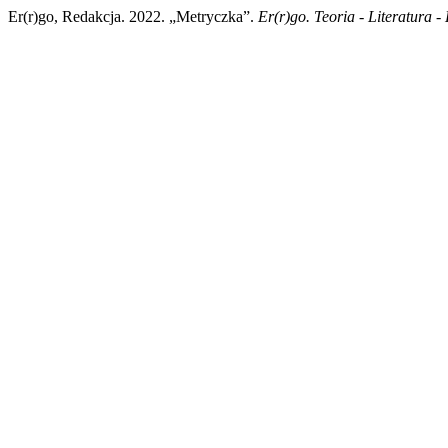
Er(r)go, Redakcja. 2022. „Metryczka”.
Er(r)go. Teoria - Literatura -