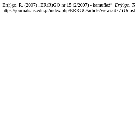
Er(r)go, R. (2007) „ER(R)GO nr 15 (2/2007) - kamuflaż”,
Er(r)go. T
https://journals.us.edu.pl/index.php/ERRGO/article/view/2477 (Udost