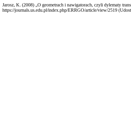
Jarosz, K. (2008) „O geometrach i nawigatorach, czyli dylematy tra
https://journals.us.edu.pl/index.php/ERRGO/article/view/2519 (Udost