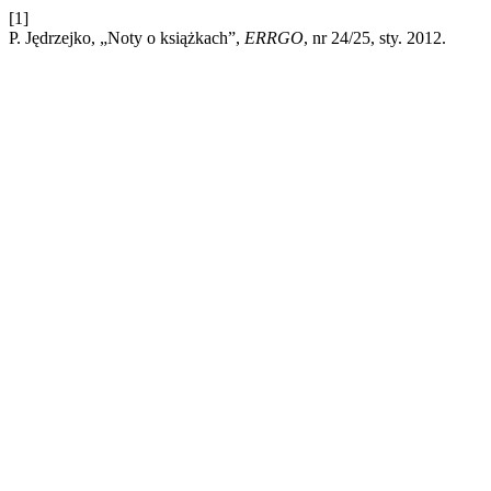
[1]
P. Jędrzejko, „Noty o książkach”,
ERRGO
, nr 24/25, sty. 2012.