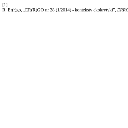
[1]
R. Er(r)go, „ER(R)GO nr 28 (1/2014) - konteksty ekokrytyki”,
ERR