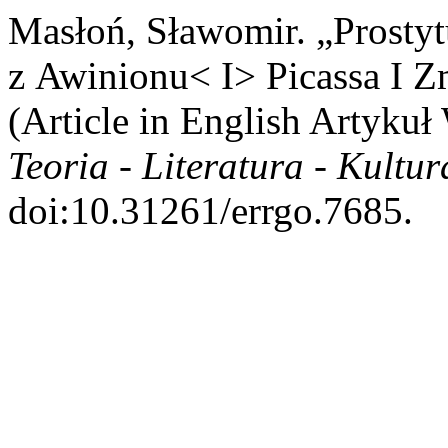
Masłoń, Sławomir. „Prostyt
z Awinionu< I> Picassa I Z
(Article in English Artyku
Teoria - Literatura - Kultur
doi:10.31261/errgo.7685.