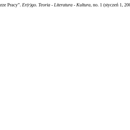
urze Pracy”.
Er(r)go. Teoria - Literatura - Kultura
, no. 1 (styczeń 1, 2