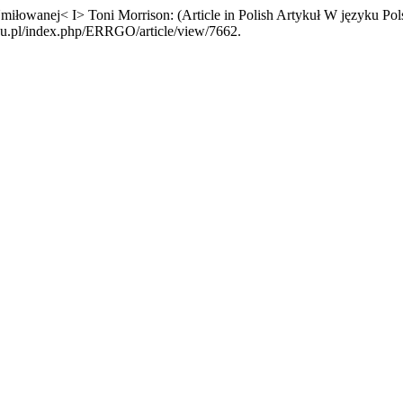
iłowanej< I> Toni Morrison: (Article in Polish Artykuł W języku Po
edu.pl/index.php/ERRGO/article/view/7662.