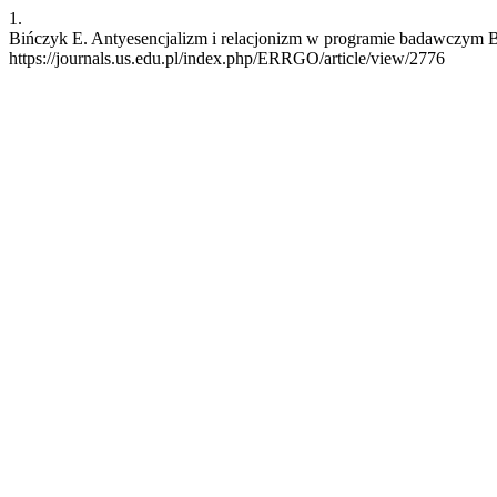
1.
Bińczyk E. Antyesencjalizm i relacjonizm w programie badawczym Br
https://journals.us.edu.pl/index.php/ERRGO/article/view/2776