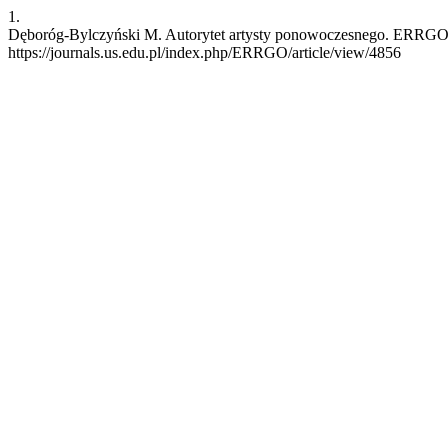
1.
Dęboróg-Bylczyński M. Autorytet artysty ponowoczesnego. ERRGO [In
https://journals.us.edu.pl/index.php/ERRGO/article/view/4856