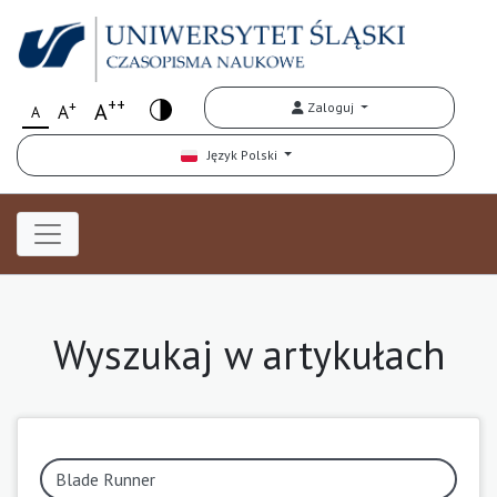
++
+
A
Zaloguj
A
A
Język Polski
Wyszukaj w artykułach