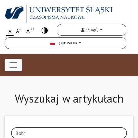
++
+
A
Zaloguj
A
A
Język Polski
Wyszukaj w artykułach