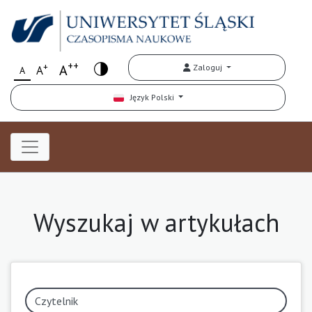
++
+
A
Zaloguj
A
A
Język Polski
Wyszukaj w artykułach