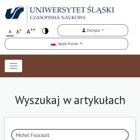
++
+
A
Zaloguj
A
A
Język Polski
Wyszukaj w artykułach