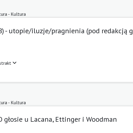
tura - Kultura
) - utopie/iluzje/pragnienia (pod redakcją 
strakt
tura - Kultura
O głosie u Lacana, Ettinger i Woodman