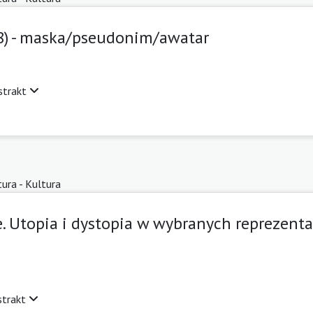
8) - maska/pseudonim/awatar
strakt
tura - Kultura
e. Utopia i dystopia w wybranych reprezen
strakt