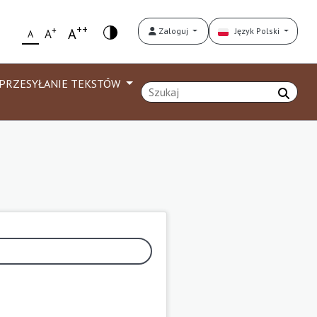
++
+
A
Zaloguj
Język Polski
A
A
PRZESYŁANIE TEKSTÓW