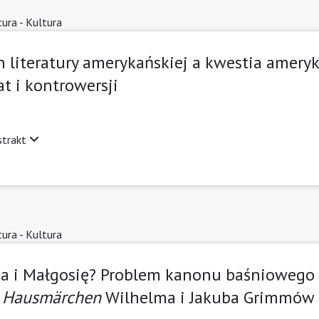
tura - Kultura
n literatury amerykańskiej a kwestia ameryk
t i kontrowersji
strakt
tura - Kultura
sia i Małgosię? Problem kanonu baśniowego 
d Hausmärchen
Wilhelma i Jakuba Grimmów