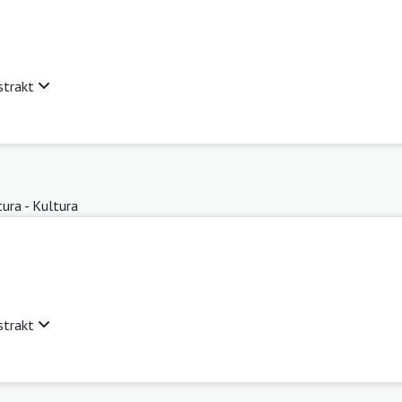
strakt
tura - Kultura
strakt