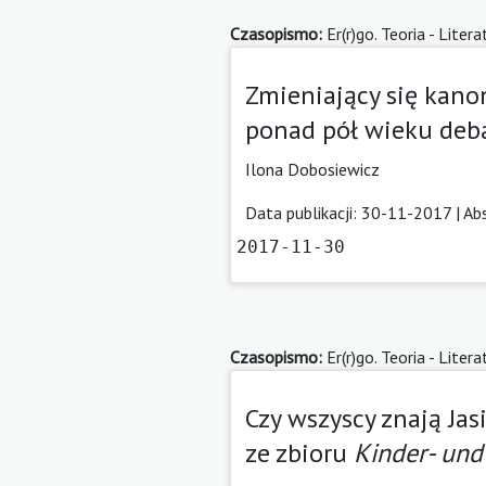
Czasopismo:
Er(r)go. Teoria - Litera
Zmieniający się kano
ponad pół wieku deba
Ilona Dobosiewicz
Data publikacji: 30-11-2017 |
Ab
2017-11-30
Czasopismo:
Er(r)go. Teoria - Litera
Czy wszyscy znają Ja
ze zbioru
Kinder- un