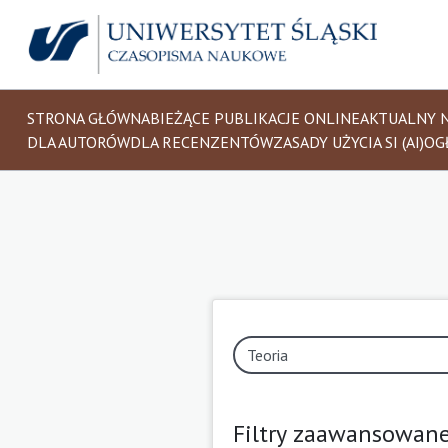
STRONA GŁÓWNA
BIEŻĄCE PUBLIKACJE ONLINE
AKTUALNY 
DLA AUTORÓW
DLA RECENZENTÓW
ZASADY UŻYCIA SI (AI)
OG
Filtry zaawansowan