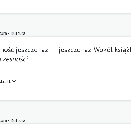
tura - Kultura
ść jeszcze raz – i jeszcze raz. Wokół ksią
czesności
strakt
tura - Kultura