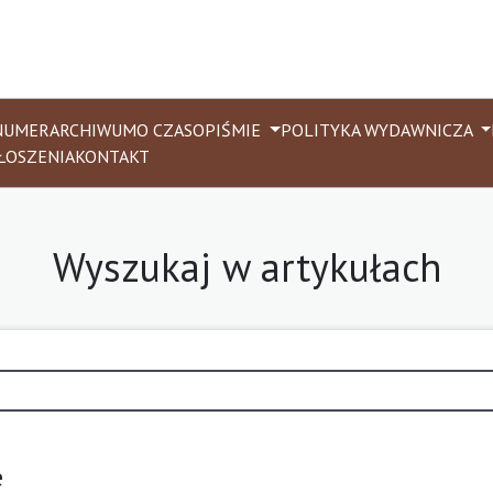
NUMER
ARCHIWUM
O CZASOPIŚMIE
POLITYKA WYDAWNICZA
ŁOSZENIA
KONTAKT
Wyszukaj w artykułach
e