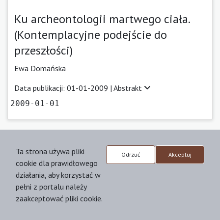
Ku archeontologii martwego ciała.
(Kontemplacyjne podejście do
przeszłości)
Ewa Domańska
Data publikacji: 01-01-2009 |
Abstrakt
2009-01-01
Ta strona używa pliki
Czasopismo:
Er(r)go. Teoria - Literatura - Kultura
Odrzuć
Akceptuj
cookie dla prawidłowego
działania, aby korzystać w
Biblia Jonasza: dekolonizacja
pełni z portalu należy
chrześcijaństwa w kontekście
zaakceptować pliki cookie.
północnoamerykańskim