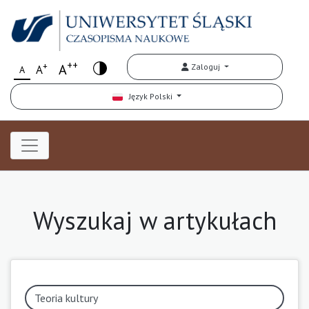
++
+
A
Zaloguj
A
A
Język Polski
Wyszukaj w artykułach